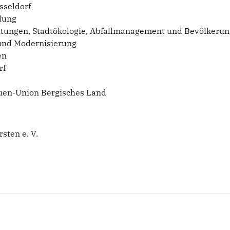
sseldorf
llung
ichtungen, Stadtökologie, Abfallmanagement und Bevölkeru
und Modernisierung
en
rf
auen-Union Bergisches Land
sten e. V.