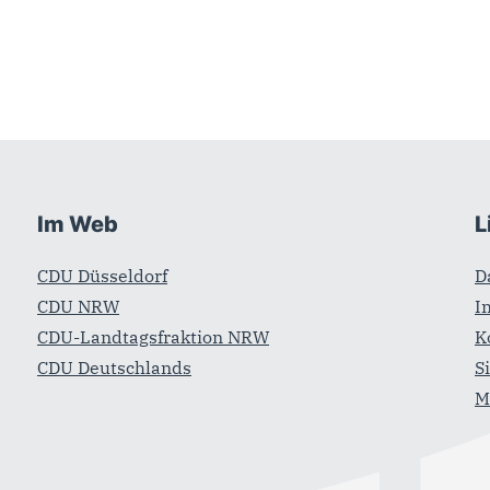
Im Web
L
CDU Düsseldorf
D
CDU NRW
I
CDU-Landtagsfraktion NRW
K
CDU Deutschlands
S
M