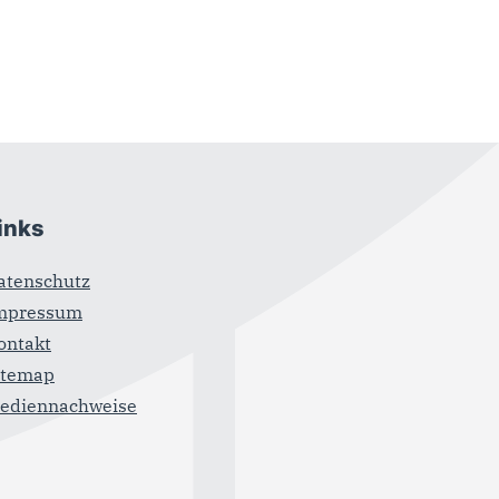
inks
atenschutz
mpressum
ontakt
itemap
ediennachweise