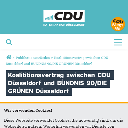
Toggl
Sie sind hier
»
Publikationen/Reden
»
Koalititionsvertrag zwischen CDU
Düsseldorf und BÜNDNIS 90/DIE GRÜNEN Düsseldorf
Koalititionsvertrag
zwischen
CDU
Düsseldorf
und
BÜNDNIS
90/DIE
GRÜNEN
Düsseldorf
Wir verwenden Cookies!
Diese Webseite verwendet Cookies, die notwendig sind, um die
Webseite zu nutzen. Weiterhin verwenden wir Dienste von