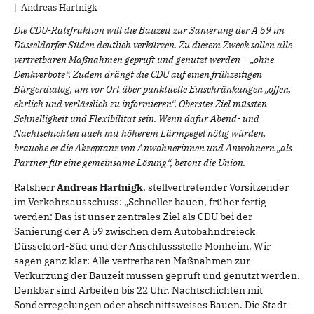
Andreas Hartnigk
Die CDU-Ratsfraktion will die Bauzeit zur Sanierung der A 59 im
Düsseldorfer Süden deutlich verkürzen. Zu diesem Zweck sollen alle
vertretbaren Maßnahmen geprüft und genutzt werden – „ohne
Denkverbote“. Zudem drängt die CDU auf einen frühzeitigen
Bürgerdialog, um vor Ort über punktuelle Einschränkungen „offen,
ehrlich und verlässlich zu informieren“. Oberstes Ziel müssten
Schnelligkeit und Flexibilität sein. Wenn dafür Abend- und
Nachtschichten auch mit höherem Lärmpegel nötig würden,
brauche es die Akzeptanz von Anwohnerinnen und Anwohnern „als
Partner für eine gemeinsame Lösung“, betont die Union.
Ratsherr
Andreas Hartnigk
, stellvertretender Vorsitzender
im Verkehrsausschuss: „Schneller bauen, früher fertig
werden: Das ist unser zentrales Ziel als CDU bei der
Sanierung der A 59 zwischen dem Autobahndreieck
Düsseldorf-Süd und der Anschlussstelle Monheim. Wir
sagen ganz klar: Alle vertretbaren Maßnahmen zur
Verkürzung der Bauzeit müssen geprüft und genutzt werden.
Denkbar sind Arbeiten bis 22 Uhr, Nachtschichten mit
Sonderregelungen oder abschnittsweises Bauen. Die Stadt